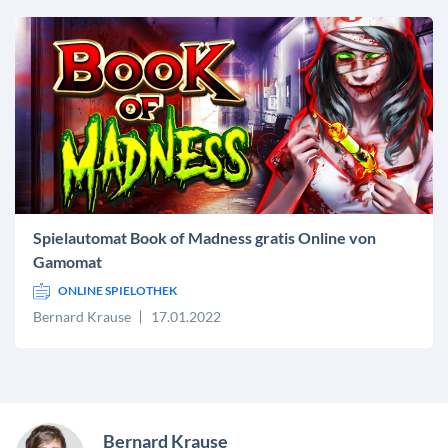
Spielautomat Book of Madness gratis Online von
Gamomat
ONLINE SPIELOTHEK
Bernard Krause
17.01.2022
Bernard Krause