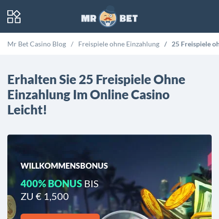
Mr Bet Casino Blog
Freispiele ohne Einzahlung
25 Freispiele o
Erhalten Sie 25 Freispiele Ohne
Einzahlung Im Online Casino
Leicht!
WILLKOMMENSBONUS
400% BONUS
BIS
ZU € 1,500