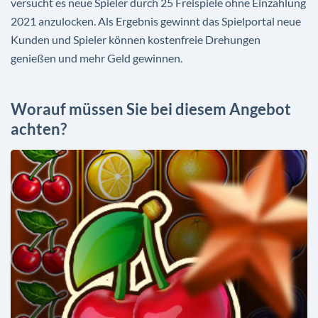
versucht es neue Spieler durch 25 Freispiele ohne Einzahlung
2021 anzulocken. Als Ergebnis gewinnt das Spielportal neue
Kunden und Spieler können kostenfreie Drehungen
genießen und mehr Geld gewinnen.
Worauf müssen Sie bei diesem Angebot
achten?