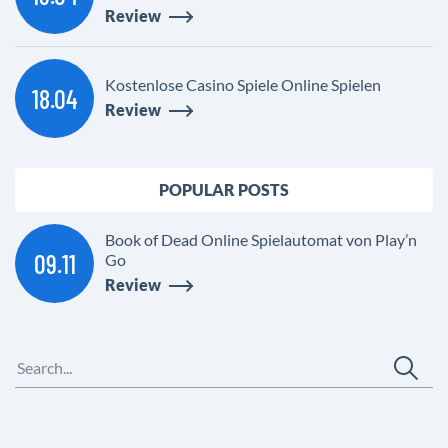
Review
Kostenlose Casino Spiele Online Spielen
18.04
Review
POPULAR POSTS
Book of Dead Online Spielautomat von Play’n
09.11
Go
Review