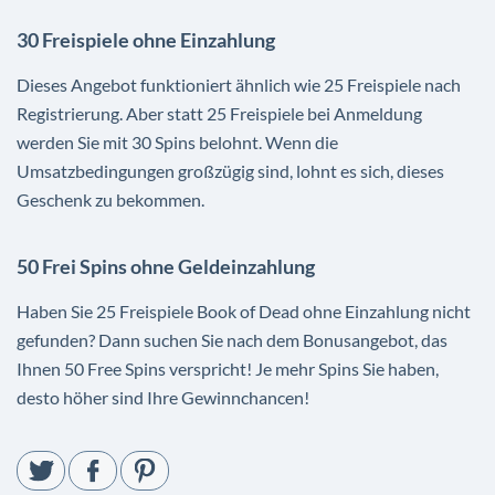
30 Freispiele ohne Einzahlung
Dieses Angebot funktioniert ähnlich wie 25 Freispiele nach
Registrierung. Aber statt 25 Freispiele bei Anmeldung
werden Sie mit 30 Spins belohnt. Wenn die
Umsatzbedingungen großzügig sind, lohnt es sich, dieses
Geschenk zu bekommen.
50 Frei Spins ohne Geldeinzahlung
Haben Sie 25 Freispiele Book of Dead ohne Einzahlung nicht
gefunden? Dann suchen Sie nach dem Bonusangebot, das
Ihnen 50 Free Spins verspricht! Je mehr Spins Sie haben,
desto höher sind Ihre Gewinnchancen!