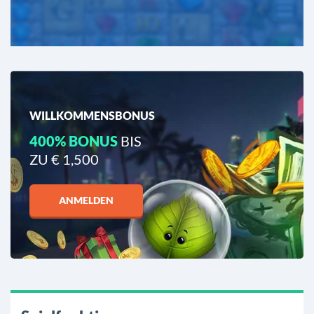
WILLKOMMENSBONUS
400% BONUS
BIS
ZU € 1,500
ANMELDEN