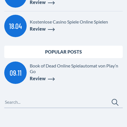
Review
Kostenlose Casino Spiele Online Spielen
18.04
Review
POPULAR POSTS
Book of Dead Online Spielautomat von Play’n
09.11
Go
Review