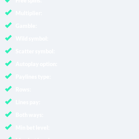
Free spins:
Multiplier:
Gamble:
Wild symbol:
Scatter symbol:
Autoplay option:
Paylines type:
Rows:
Lines pay:
Both ways:
Min bet level: