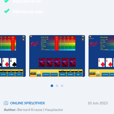
Max bet level:
Maximum win:
ONLINE SPIELOTHEK
10 July 2023
Author:
Bernard Krause | Hauptautor