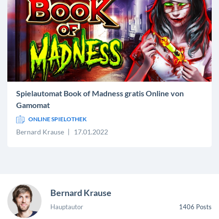
Spielautomat Book of Madness gratis Online von
Gamomat
ONLINE SPIELOTHEK
Bernard Krause
17.01.2022
Bernard Krause
Hauptautor
1406
Posts