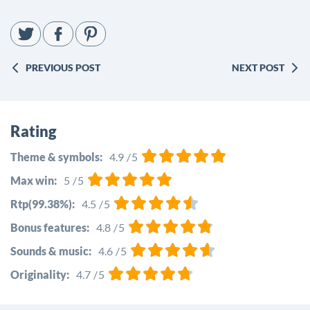
PREVIOUS POST
NEXT POST
Rating
Theme & symbols:
4.9
/
5
Max win:
5
/
5
Rtp(99.38%):
4.5
/
5
Bonus features:
4.8
/
5
Sounds & music:
4.6
/
5
Originality:
4.7
/
5