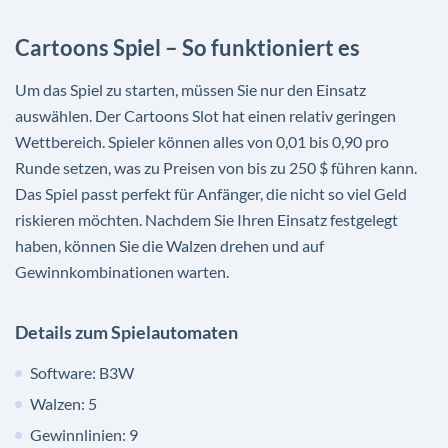
Cartoons Spiel – So funktioniert es
Um das Spiel zu starten, müssen Sie nur den Einsatz
auswählen. Der Cartoons Slot hat einen relativ geringen
Wettbereich. Spieler können alles von 0,01 bis 0,90 pro
Runde setzen, was zu Preisen von bis zu 250 $ führen kann.
Das Spiel passt perfekt für Anfänger, die nicht so viel Geld
riskieren möchten. Nachdem Sie Ihren Einsatz festgelegt
haben, können Sie die Walzen drehen und auf
Gewinnkombinationen warten.
Details zum Spielautomaten
Software: B3W
Walzen: 5
Gewinnlinien: 9