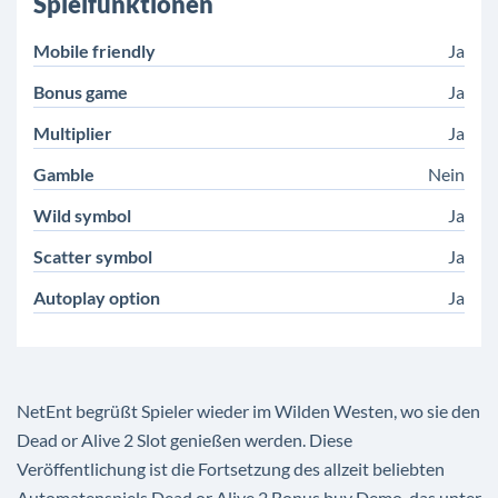
Spielfunktionen
Mobile friendly
Ja
Bonus game
Ja
Multiplier
Ja
Gamble
Nein
Wild symbol
Ja
Scatter symbol
Ja
Autoplay option
Ja
NetEnt begrüßt Spieler wieder im Wilden Westen, wo sie den
Dead or Alive 2 Slot genießen werden. Diese
Veröffentlichung ist die Fortsetzung des allzeit beliebten
Automatenspiels Dead or Alive 2 Bonus buy Demo, das unter