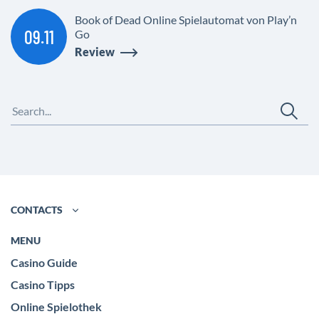
Book of Dead Online Spielautomat von Play’n
09.11
Go
Review
CONTACTS
MENU
Casino Guide
Casino Tipps
Online Spielothek