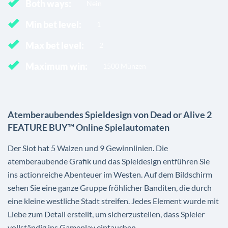
Both ways:
Nein
Min bet level:
1
Max bet level:
2
Maximum win:
1500 Münzen
Atemberaubendes Spieldesign von Dead or Alive 2
FEATURE BUY™ Online Spielautomaten
Der Slot hat 5 Walzen und 9 Gewinnlinien. Die
atemberaubende Grafik und das Spieldesign entführen Sie
ins actionreiche Abenteuer im Westen. Auf dem Bildschirm
sehen Sie eine ganze Gruppe fröhlicher Banditen, die durch
eine kleine westliche Stadt streifen. Jedes Element wurde mit
Liebe zum Detail erstellt, um sicherzustellen, dass Spieler
vollständig ins Gameplay eintauchen.