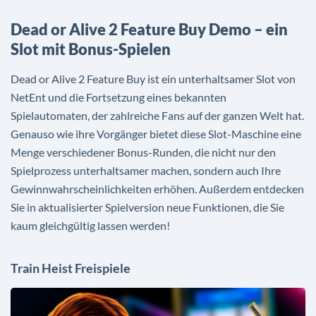
Dead or Alive 2 Feature Buy Demo – ein
Slot mit Bonus-Spielen
Dead or Alive 2 Feature Buy ist ein unterhaltsamer Slot von
NetEnt und die Fortsetzung eines bekannten
Spielautomaten, der zahlreiche Fans auf der ganzen Welt hat.
Genauso wie ihre Vorgänger bietet diese Slot-Maschine eine
Menge verschiedener Bonus-Runden, die nicht nur den
Spielprozess unterhaltsamer machen, sondern auch Ihre
Gewinnwahrscheinlichkeiten erhöhen. Außerdem entdecken
Sie in aktualisierter Spielversion neue Funktionen, die Sie
kaum gleichgültig lassen werden!
Train Heist Freispiele