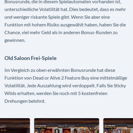
Bonusrunde, die in diesem Spielautomaten vorhanden ist,
unterschiedliche Volatilität hat. Dies bedeutet, dass es mehr
und weniger riskante Spiele gibt. Wenn Sie aber eine
Funktion mit hohem Risiko ausgewählt haben, haben Sie die
Chance, viel mehr Geld als in anderen Bonus-Runden zu
gewinnen.
Old Saloon Frei-Spiele
Im Vergleich zu oben erwähnten Bonusrunde hat diese
Funktion von Dead or Alive 2 Feature Buy eine mittelmäßige
Volatilität. Jede Auszahlung wird verdoppelt. Falls Sie Sticky
Wilds erhalten, werden Sie noch mit 5 kostenfreien
Drehungen belohnt.