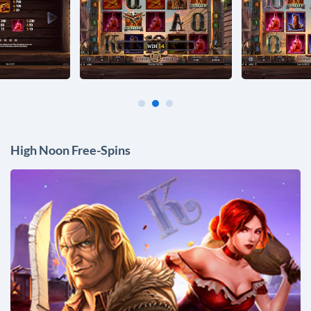
High Noon Free-Spins