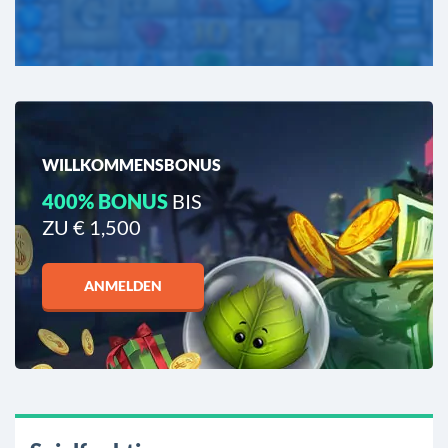
WILLKOMMENSBONUS
400% BONUS
BIS
ZU € 1,500
ANMELDEN