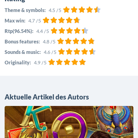
Theme & symbols:
4.5
/
5
Max win:
4.7
/
5
Rtp(96.54%):
4.4
/
5
Bonus features:
4.8
/
5
Sounds & music:
4.6
/
5
Originality:
4.9
/
5
Aktuelle Artikel des Autors