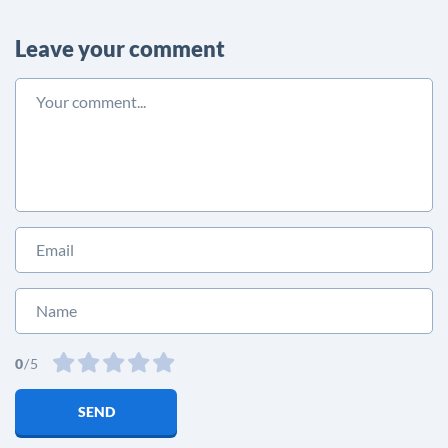
Leave your comment
0
/
5
SEND