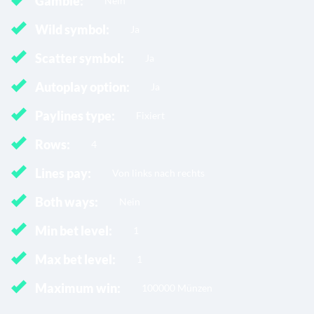
Gamble:
Nein
Wild symbol:
Ja
Scatter symbol:
Ja
Autoplay option:
Ja
Paylines type:
Fixiert
Rows:
4
Lines pay:
Von links nach rechts
Both ways:
Nein
Min bet level:
1
Max bet level:
1
Maximum win:
100000 Münzen