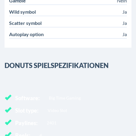
Gamble
Nein
Wild symbol
Ja
Scatter symbol
Ja
Autoplay option
Ja
DONUTS SPIELSPEZIFIKATIONEN
Software:
Big Time Gaming
Slot type:
Video Slot
Paylines:
2401
Reels:
4