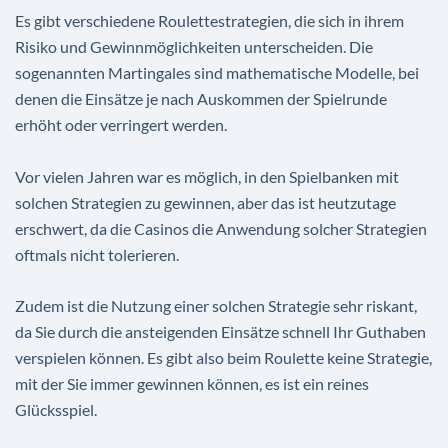
Es gibt verschiedene Roulettestrategien, die sich in ihrem
Risiko und Gewinnmöglichkeiten unterscheiden. Die
sogenannten Martingales sind mathematische Modelle, bei
denen die Einsätze je nach Auskommen der Spielrunde
erhöht oder verringert werden.
Vor vielen Jahren war es möglich, in den Spielbanken mit
solchen Strategien zu gewinnen, aber das ist heutzutage
erschwert, da die Casinos die Anwendung solcher Strategien
oftmals nicht tolerieren.
Zudem ist die Nutzung einer solchen Strategie sehr riskant,
da Sie durch die ansteigenden Einsätze schnell Ihr Guthaben
verspielen können. Es gibt also beim Roulette keine Strategie,
mit der Sie immer gewinnen können, es ist ein reines
Glücksspiel.