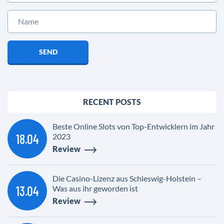
SEND
RECENT POSTS
Beste Online Slots von Top-Entwicklern im Jahr
18.04
2023
Review
Die Casino-Lizenz aus Schleswig-Holstein –
13.04
Was aus ihr geworden ist
Review