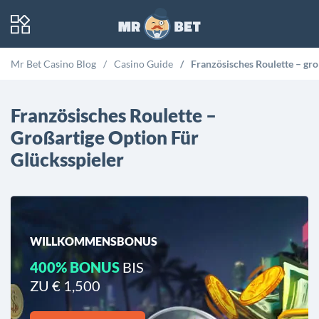
Mr Bet Casino Blog
Casino Guide
Französisches Roulette – gro
Französisches Roulette –
Großartige Option Für
Glücksspieler
WILLKOMMENSBONUS
400% BONUS
BIS
ZU € 1,500