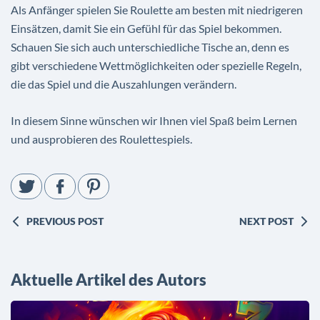
Als Anfänger spielen Sie Roulette am besten mit niedrigeren
Einsätzen, damit Sie ein Gefühl für das Spiel bekommen.
Schauen Sie sich auch unterschiedliche Tische an, denn es
gibt verschiedene Wettmöglichkeiten oder spezielle Regeln,
die das Spiel und die Auszahlungen verändern.
In diesem Sinne wünschen wir Ihnen viel Spaß beim Lernen
und ausprobieren des Roulettespiels.
PREVIOUS POST
NEXT POST
Aktuelle Artikel des Autors