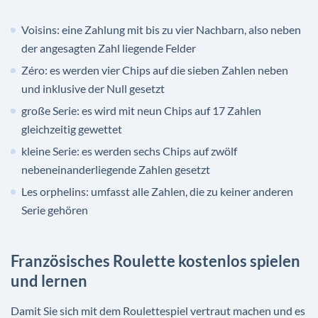
Voisins: eine Zahlung mit bis zu vier Nachbarn, also neben
der angesagten Zahl liegende Felder
Zéro: es werden vier Chips auf die sieben Zahlen neben
und inklusive der Null gesetzt
große Serie: es wird mit neun Chips auf 17 Zahlen
gleichzeitig gewettet
kleine Serie: es werden sechs Chips auf zwölf
nebeneinanderliegende Zahlen gesetzt
Les orphelins: umfasst alle Zahlen, die zu keiner anderen
Serie gehören
Französisches Roulette kostenlos spielen
und lernen
Damit Sie sich mit dem Roulettespiel vertraut machen und es