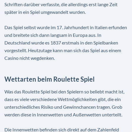
Schriften darüber verfasste, die allerdings erst lange Zeit
später in ein Spiel umgewandelt wurden.
Das Spiel selbst wurde im 17. Jahrhundert in Italien erfunden
und breitete sich dann langsam in Europa aus. In
Deutschland wurde es 1837 erstmals in den Spielbanken
vorgestellt. Heutzutage kann man sich das Spiel aus einem
Casino nicht wegdenken.
Wettarten beim Roulette Spiel
Was das Roulette Spiel bei den Spielern so beliebt macht ist,
dass es viele verschiedene Wettmöglichkeiten gibt, die ein
unterschiedliches Risiko und Gewinnchancen tragen. Grob
werden diese in Innenwetten und Außenwetten unterteilt.
Die Innenwetten befinden sich direkt auf dem Zahlenfeld