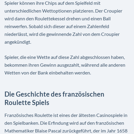
Spieler können ihre Chips auf dem Spielfeld mit
unterschiedlichen Wettoptionen platzieren. Der Croupier
wird dann den Roulettekessel drehen und einen Ball
reinwerfen. Sobald sich dieser auf einem Zahlenfeld
niederlässt, wird die gewinnende Zahl von dem Croupier
angekündigt.
Spieler, die eine Wette auf diese Zahl abgeschlossen haben,
bekommen ihren Gewinn ausgezahlt, während alle anderen
Wetten von der Bank einbehalten werden.
Die Geschichte des französischen
Roulette Spiels
Französisches Roulette ist eines der ältesten Casinospiele in
den Spielbanken. Die Erfindung wird auf den französischen
Mathematiker Blaise Pascal zurückgeführt, der im Jahr 1658