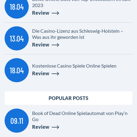
18.04
2023
Review
Die Casino-Lizenz aus Schleswig-Holstein –
13.04
Was aus ihr geworden ist
Review
Kostenlose Casino Spiele Online Spielen
18.04
Review
POPULAR POSTS
Book of Dead Online Spielautomat von Play’n
09.11
Go
Review