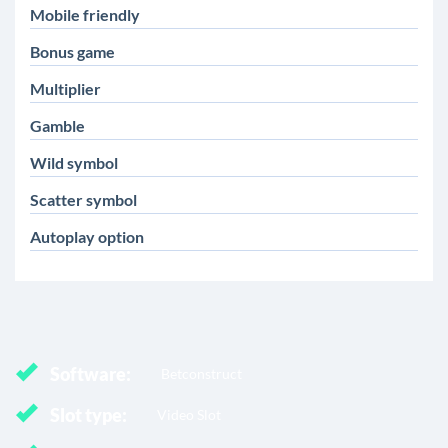
Mobile friendly
Bonus game
Multiplier
Gamble
Wild symbol
Scatter symbol
Autoplay option
Software:
Betconstruct
Slot type:
Video Slot