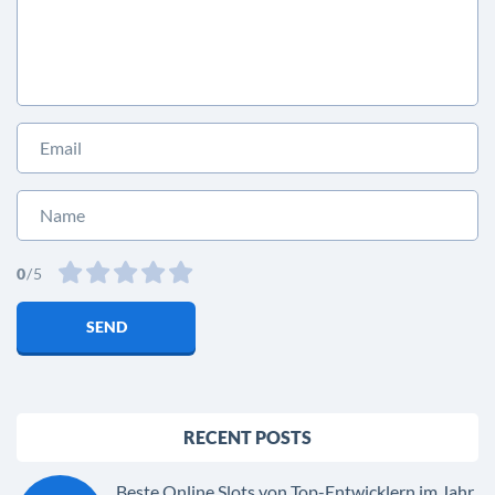
0
/
5
SEND
RECENT POSTS
Beste Online Slots von Top-Entwicklern im Jahr