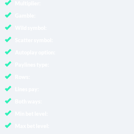
Multiplier:
Gamble:
Wild symbol:
Scatter symbol:
Autoplay option:
Paylines type:
Rows:
Lines pay:
Both ways:
Min bet level:
Max bet level: