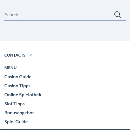
CONTACTS
MENU
Casino Guide
Casino Tipps
Online Spielothek
Slot Tipps
Bonusangebot
Spiel Guide