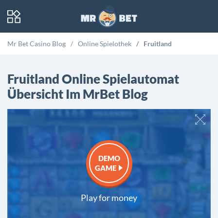
Mr Bet Casino Blog
Online Spielothek
Fruitland
Fruitland Online Spielautomat
Übersicht Im MrBet Blog
DEMO
GAME
Play for money