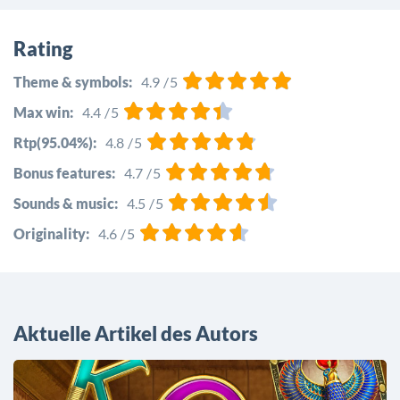
Rating
Theme & symbols:
4.9
/
5
Max win:
4.4
/
5
Rtp(95.04%):
4.8
/
5
Bonus features:
4.7
/
5
Sounds & music:
4.5
/
5
Originality:
4.6
/
5
Aktuelle Artikel des Autors