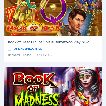
Book of Dead Online Spielautomat von Play’n Go
ONLINE SPIELOTHEK
Bernard Krause
09.11.2022