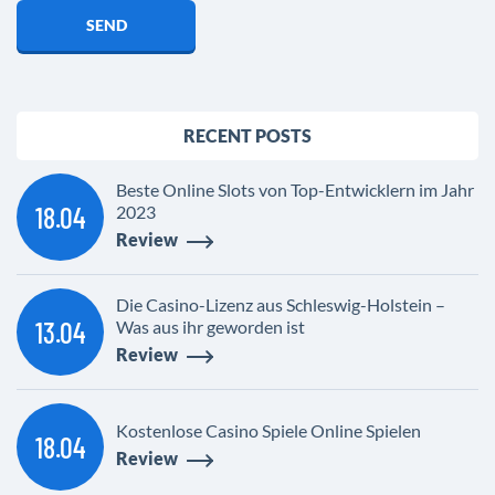
SEND
RECENT POSTS
Beste Online Slots von Top-Entwicklern im Jahr
18.04
2023
Review
Die Casino-Lizenz aus Schleswig-Holstein –
13.04
Was aus ihr geworden ist
Review
Kostenlose Casino Spiele Online Spielen
18.04
Review