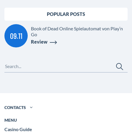
POPULAR POSTS
Book of Dead Online Spielautomat von Play’n
09.11
Go
Review
CONTACTS
MENU
Casino Guide