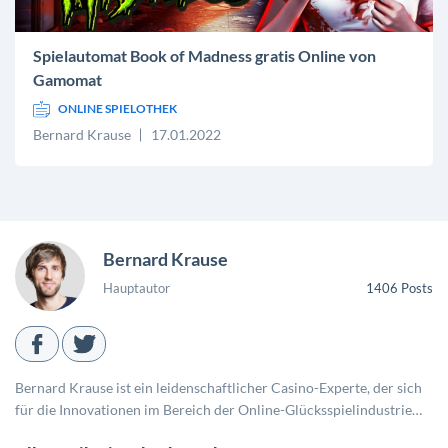
Spielautomat Book of Madness gratis Online von
Gamomat
ONLINE SPIELOTHEK
Bernard Krause
17.01.2022
Bernard Krause
Hauptautor
1406
Posts
Bernard Krause ist ein leidenschaftlicher Casino-Experte, der sich
für die Innovationen im Bereich der Online-Glücksspielindustrie
interessiert. Jeden Tag erstellt er neue Artikel, wo er komplizierte