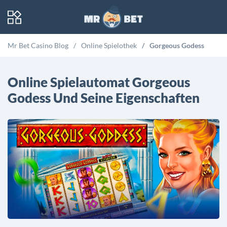
Mr Bet Casino Blog
Online Spielothek
Gorgeous Godess
Online Spielautomat Gorgeous
Godess Und Seine Eigenschaften