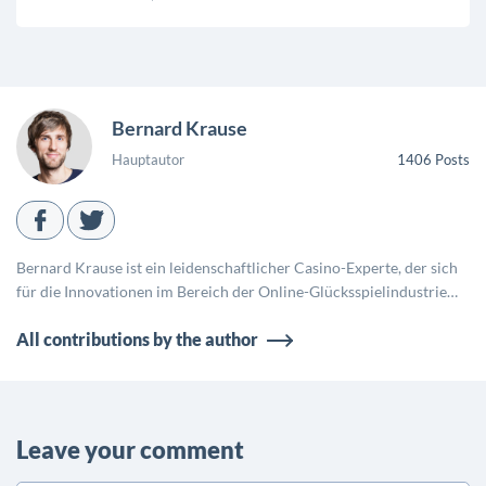
Bernard Krause
Hauptautor
1406
Posts
Bernard Krause ist ein leidenschaftlicher Casino-Experte, der sich
für die Innovationen im Bereich der Online-Glücksspielindustrie
interessiert. Jeden Tag erstellt er neue Artikel, wo er komplizierte
All contributions by the author
Dinge mit einfachen Worten erklärt.
Leave your comment