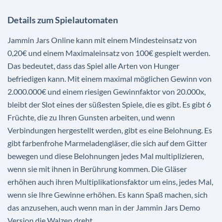
Details zum Spielautomaten
Jammin Jars Online kann mit einem Mindesteinsatz von
0,20€ und einem Maximaleinsatz von 100€ gespielt werden.
Das bedeutet, dass das Spiel alle Arten von Hunger
befriedigen kann. Mit einem maximal möglichen Gewinn von
2.000.000€ und einem riesigen Gewinnfaktor von 20.000x,
bleibt der Slot eines der süßesten Spiele, die es gibt. Es gibt 6
Früchte, die zu Ihren Gunsten arbeiten, und wenn
Verbindungen hergestellt werden, gibt es eine Belohnung. Es
gibt farbenfrohe Marmeladengläser, die sich auf dem Gitter
bewegen und diese Belohnungen jedes Mal multiplizieren,
wenn sie mit ihnen in Berührung kommen. Die Gläser
erhöhen auch ihren Multiplikationsfaktor um eins, jedes Mal,
wenn sie Ihre Gewinne erhöhen. Es kann Spaß machen, sich
das anzusehen, auch wenn man in der Jammin Jars Demo
Version die Walzen dreht.