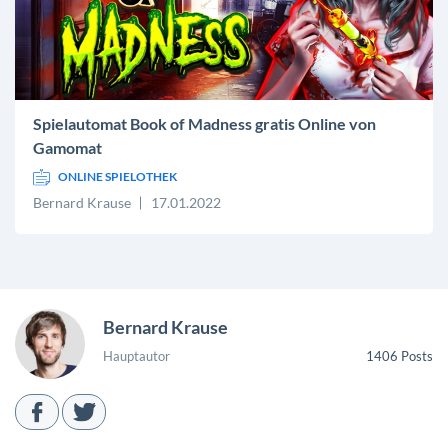
Spielautomat Book of Madness gratis Online von
Gamomat
ONLINE SPIELOTHEK
Bernard Krause
17.01.2022
Bernard Krause
Hauptautor
1406
Posts