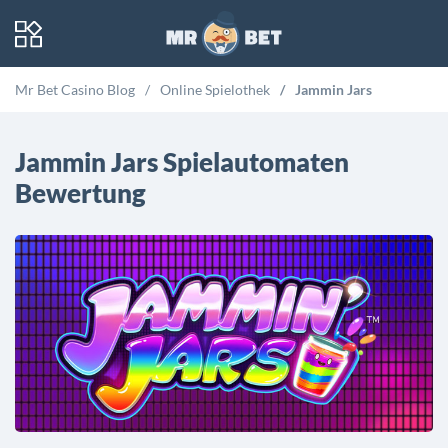
Mr Bet Casino Blog
Online Spielothek
Jammin Jars
Jammin Jars Spielautomaten
Bewertung