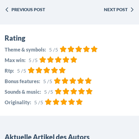
PREVIOUS POST
NEXT POST
Rating
Theme & symbols:
5
/
5
Max win:
5
/
5
Rtp:
5
/
5
Bonus features:
5
/
5
Sounds & music:
5
/
5
Originality:
5
/
5
Aktuelle Artikel des Autors