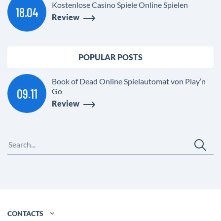
Kostenlose Casino Spiele Online Spielen
18.04
Review
POPULAR POSTS
Book of Dead Online Spielautomat von Play’n
09.11
Go
Review
CONTACTS