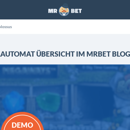
olossus
ELAUTOMAT ÜBERSICHT IM MRBET BLO
DEMO