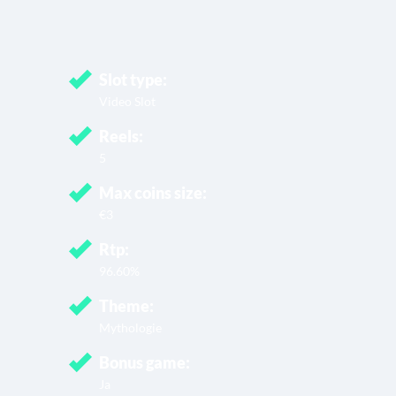
Slot type:
Video Slot
Reels:
5
Max coins size:
€3
Rtp:
96.60%
Theme:
Mythologie
Bonus game:
Ja