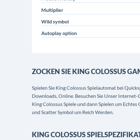
Multiplier
Wild symbol
Autoplay option
ZOCKEN SIE KING COLOSSUS GAM
Spielen Sie King Colossus Spielautomat bei Quicks
Downloads, Online. Besuchen Sie Unser Internet-C
King Colossus Spiele und dann Spielen um Echtes
und Scatter Symbol um Reich Werden.
KING COLOSSUS SPIELSPEZIFIK