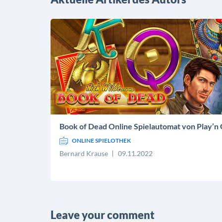
Book of Dead Online Spielautomat von Play’n
ONLINE SPIELOTHEK
Bernard Krause
09.11.2022
Leave your comment