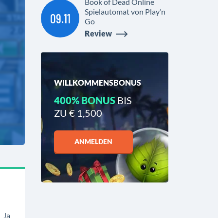
Book of Dead Online
Spielautomat von Play’n
09.11
Go
Review
WILLKOMMENSBONUS
400% BONUS
BIS
ZU € 1,500
ANMELDEN
Ja