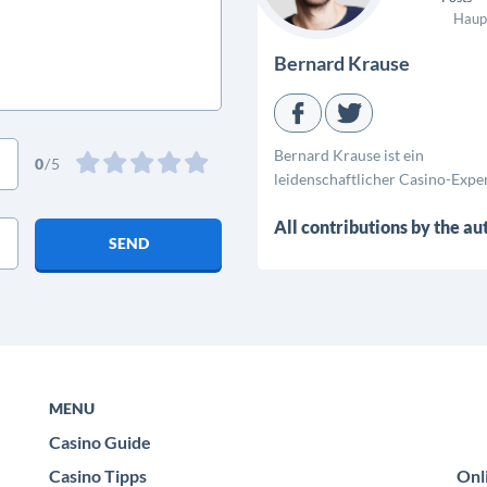
Haup
Bernard Krause
Bernard Krause ist ein
0
/
5
leidenschaftlicher Casino-Exper
der sich für die Innovationen i
All contributions by the au
Bereich der Online-
SEND
Glücksspielindustrie interessier
Jeden Tag erstellt er neue Artik
er komplizierte Dinge mit einf
Worten erklärt.
MENU
Casino Guide
Casino Tipps
Onl