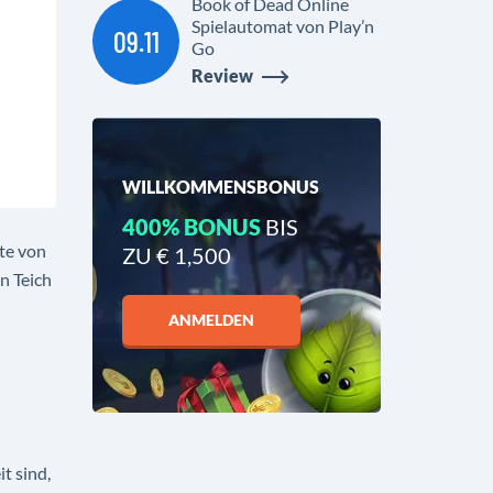
Book of Dead Online
Spielautomat von Play’n
09.11
Go
Review
WILLKOMMENSBONUS
400% BONUS
BIS
hte von
ZU € 1,500
n Teich
ANMELDEN
t sind,