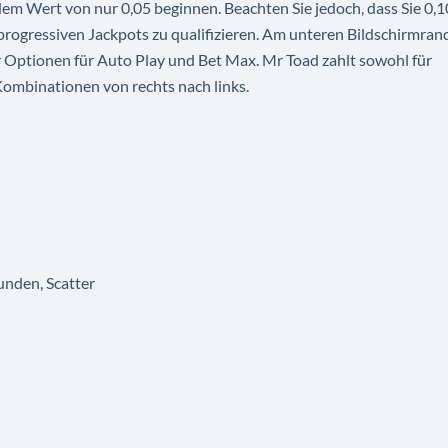
em Wert von nur 0,05 beginnen. Beachten Sie jedoch, dass Sie 0,1
progressiven Jackpots zu qualifizieren. Am unteren Bildschirmran
er Optionen für Auto Play und Bet Max. Mr Toad zahlt sowohl für
Kombinationen von rechts nach links.
unden, Scatter