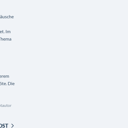
eräusche
et. Im
 Thema
gerem
öte. Die
ptautor
OST