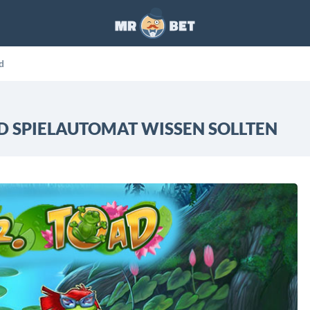
d
AD SPIELAUTOMAT WISSEN SOLLTEN