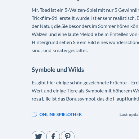
Mr. Toad ist ein 5-Walzen-Spiel mit nur 5 Gewinnli
Trickfilm-Stil erstellt wurde, ist er sehr realistis
der Natur, die Sie besonders im Sommer hören kö
Walzen und eine laute Melodie beim Erstellen von 
Hintergrund sehen Sie ein Bild eines wunderschöne
sind, sind kreativ gestaltet.
Symbole und Wilds
Es gibt hier einige schön gezeichnete Früchte – E
Wert und einige Tiere als Symbole mit höherem Wert
rosa Lilie ist das Bonussymbol, das die Hauptfunkti
ONLINE SPIELOTHEK
Last upda