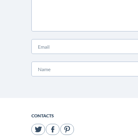
CONTACTS