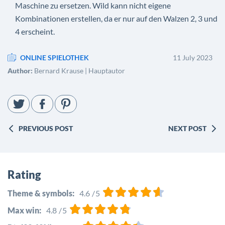
Maschine zu ersetzen. Wild kann nicht eigene
Kombinationen erstellen, da er nur auf den Walzen 2, 3 und
4 erscheint.
ONLINE SPIELOTHEK
11 July 2023
Author:
Bernard Krause | Hauptautor
PREVIOUS POST
NEXT POST
Rating
Theme & symbols:
4.6
/
5
Max win:
4.8
/
5