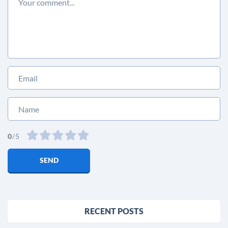
0
/
5
SEND
RECENT POSTS