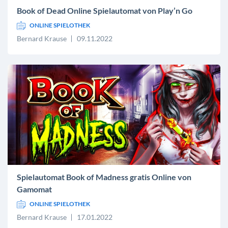
Book of Dead Online Spielautomat von Play’n Go
ONLINE SPIELOTHEK
Bernard Krause
09.11.2022
Spielautomat Book of Madness gratis Online von
Gamomat
ONLINE SPIELOTHEK
Bernard Krause
17.01.2022