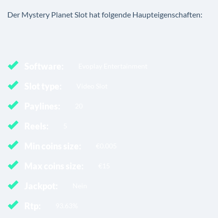
Der Mystery Planet Slot hat folgende Haupteigenschaften:
Software:
Evoplay Entertainment
Slot type:
Video Slot
Paylines:
20
Reels:
5
Min coins size:
€0.005
Max coins size:
€15
Jackpot:
Nein
Rtp:
93.63%