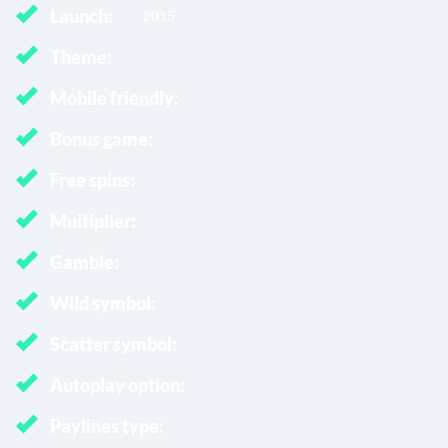
Launch:
2015
Theme:
Mobile friendly:
Bonus game:
Free spins:
Multiplier:
Gamble:
Wild symbol:
Scatter symbol:
Autoplay option:
Paylines type: