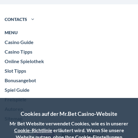
CONTACTS
MENU
Casino Guide
Casino Tipps
Online Spielothek
Slot Tipps
Bonusangebot
Spiel Guide
Freispiele
Autoren
Cookies auf der Mr.Bet Casino-Website
Sitemap
Mr Bet Website verwendet Cookies, wie es in unserer
Cookie-Richtlinie
erläutert wird. Wenn Sie unsere
Website nutzen, ohne Ihre Cookie-Einstellungen