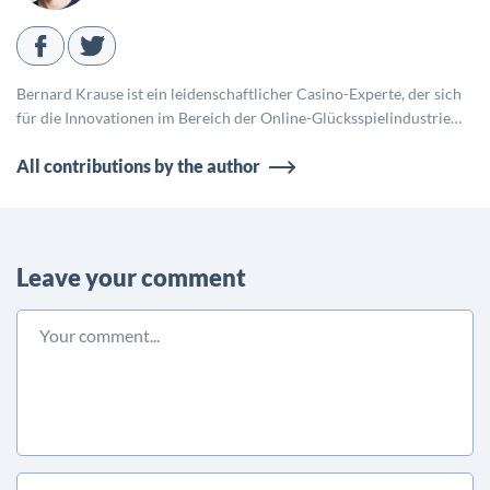
Bernard Krause ist ein leidenschaftlicher Casino-Experte, der sich
für die Innovationen im Bereich der Online-Glücksspielindustrie
interessiert. Jeden Tag erstellt er neue Artikel, wo er komplizierte
All contributions by the author
Dinge mit einfachen Worten erklärt.
Leave your comment