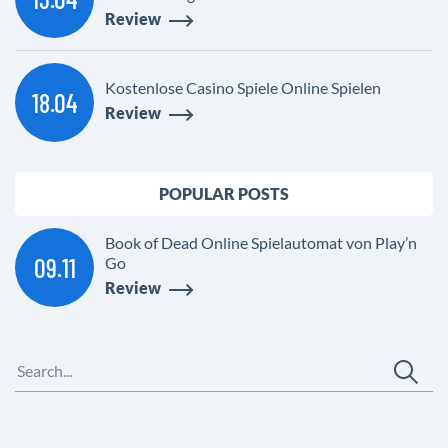
Review
Kostenlose Casino Spiele Online Spielen
18.04
Review
POPULAR POSTS
Book of Dead Online Spielautomat von Play’n
09.11
Go
Review