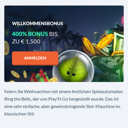
WILLKOMMENSBONUS
400% BONUS
BIS
ZU € 1,500
ANMELDEN
Feiern Sie Weihnachten mit einem festlichen Spielautomaten
Ring the Bells, der von Play’N Go hergestellt wurde. Das ist
eine sehr einfache, aber gewinnbringende Slot-Maschine im
klassischen Stil.