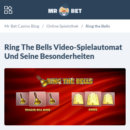
Mr Bet Casino Blog
Online Spielothek
Ring the Bells
Ring The Bells Video-Spielautomat
Und Seine Besonderheiten