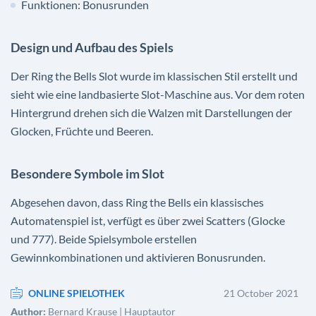
Funktionen: Bonusrunden
Design und Aufbau des Spiels
Der Ring the Bells Slot wurde im klassischen Stil erstellt und
sieht wie eine landbasierte Slot-Maschine aus. Vor dem roten
Hintergrund drehen sich die Walzen mit Darstellungen der
Glocken, Früchte und Beeren.
Besondere Symbole im Slot
Abgesehen davon, dass Ring the Bells ein klassisches
Automatenspiel ist, verfügt es über zwei Scatters (Glocke
und 777). Beide Spielsymbole erstellen
Gewinnkombinationen und aktivieren Bonusrunden.
ONLINE SPIELOTHEK
21 October 2021
Author:
Bernard Krause | Hauptautor