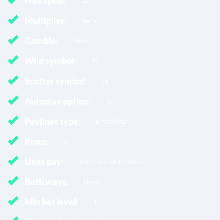
Free spins:
Ja
Multiplier:
Nein
Gamble:
Nein
Wild symbol:
Ja
Scatter symbol:
Ja
Autoplay option:
Ja
Paylines type:
Einstellbar
Rows:
3
Lines pay:
Von links nach rechts
Both ways:
Nein
Min bet level:
1