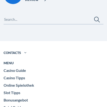
CONTACTS
MENU
Casino Guide
Casino Tipps
Online Spielothek
Slot Tipps
Bonusangebot