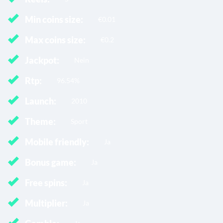
Min coins size:
€0.01
Max coins size:
€0.2
Jackpot:
Nein
Rtp:
96.54%
Launch:
2010
Theme:
Sport
Mobile friendly:
Ja
Bonus game:
Ja
Free spins:
Ja
Multiplier:
Ja