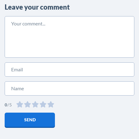
Leave your comment
0
/
5
SEND