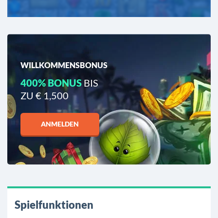
WILLKOMMENSBONUS
400% BONUS
BIS
ZU € 1,500
ANMELDEN
Spielfunktionen