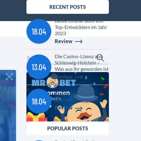
RECENT POSTS
Beste Online Slots von
Top-Entwicklern im Jahr
18.04
2023
Review
Die Casino-Lizenz aus
Schleswig-Holstein –
13.04
Was aus ihr geworden ist
Review
Kostenlose Casino
18.04
Spiele Online Spielen
Review
POPULAR POSTS