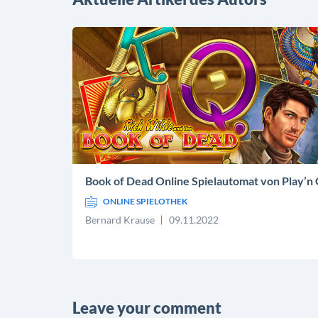
Book of Dead Online Spielautomat von Play’n
ONLINE SPIELOTHEK
Bernard Krause
09.11.2022
Leave your comment