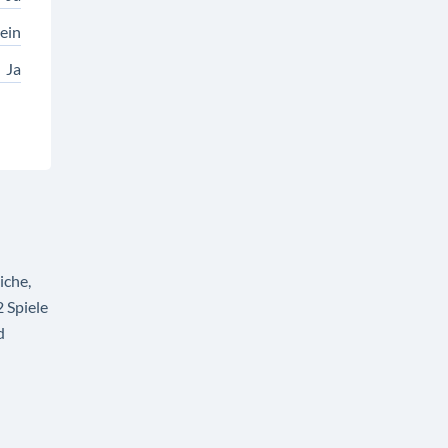
ein
Ja
iche,
 Spiele
d