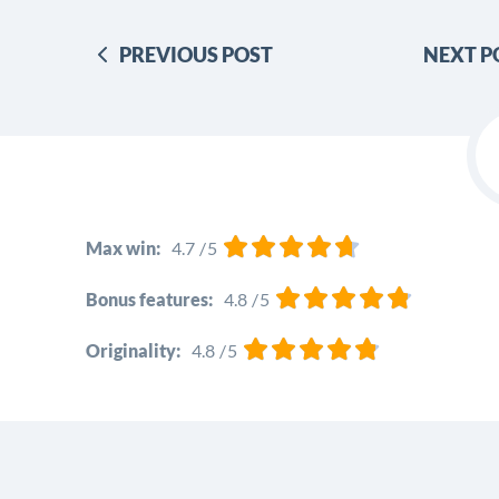
PREVIOUS POST
NEXT P
Max win:
4.7
/
5
Bonus features:
4.8
/
5
Originality:
4.8
/
5