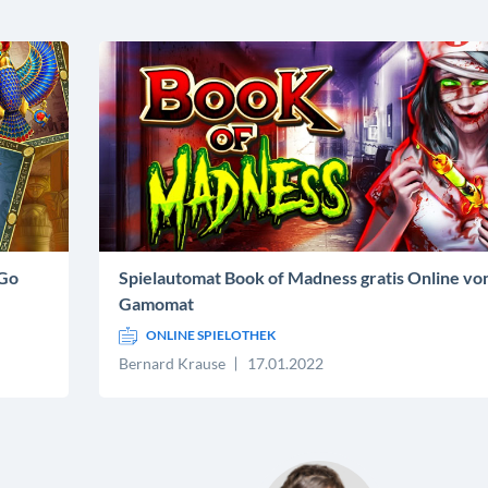
 Go
Spielautomat Book of Madness gratis Online vo
Gamomat
ONLINE SPIELOTHEK
Bernard Krause
17.01.2022