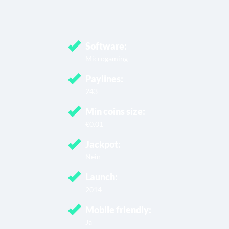
Software:
Microgaming
Paylines:
243
Min coins size:
€0.01
Jackpot:
Nein
Launch:
2014
Mobile friendly:
Ja