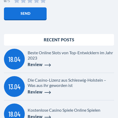
0
/
5
SEND
RECENT POSTS
Beste Online Slots von Top-Entwicklern im Jahr
18.04
2023
Review
Die Casino-Lizenz aus Schleswig-Holstein –
13.04
Was aus ihr geworden ist
Review
Kostenlose Casino Spiele Online Spielen
18.04
Review