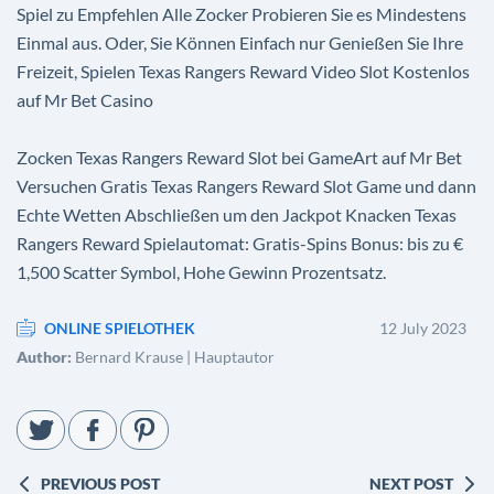
Spiel zu Empfehlen Alle Zocker Probieren Sie es Mindestens
Einmal aus. Oder, Sie Können Einfach nur Genießen Sie Ihre
Freizeit, Spielen Texas Rangers Reward Video Slot Kostenlos
auf Mr Bet Casino
Zocken Texas Rangers Reward Slot bei GameArt auf Mr Bet
Versuchen Gratis Texas Rangers Reward Slot Game und dann
Echte Wetten Abschließen um den Jackpot Knacken Texas
Rangers Reward Spielautomat: Gratis-Spins Bonus: bis zu €
1,500 Scatter Symbol, Hohe Gewinn Prozentsatz.
ONLINE SPIELOTHEK
12 July 2023
Author:
Bernard Krause | Hauptautor
PREVIOUS POST
NEXT POST