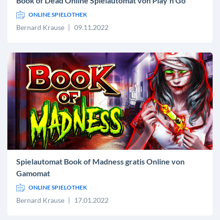
Book of Dead Online Spielautomat von Play’n Go
ONLINE SPIELOTHEK
Bernard Krause
09.11.2022
Spielautomat Book of Madness gratis Online von
Gamomat
ONLINE SPIELOTHEK
Bernard Krause
17.01.2022