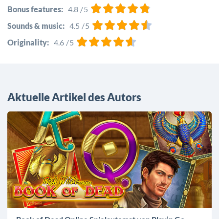
Bonus features:
4.8
/
5
Sounds & music:
4.5
/
5
Originality:
4.6
/
5
Aktuelle Artikel des Autors