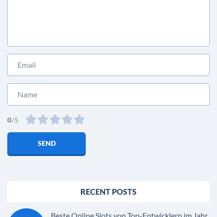
0
/
5
SEND
RECENT POSTS
Beste Online Slots von Top-Entwicklern im Jahr