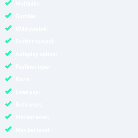
Multiplier:
Gamble:
Wild symbol:
Scatter symbol:
Autoplay option:
Paylines type:
Rows:
Lines pay:
Both ways:
Min bet level:
Max bet level: