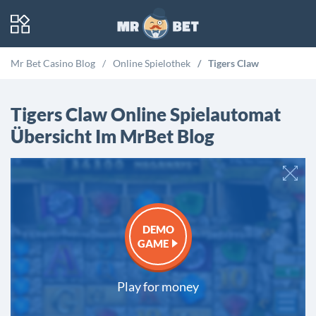
Mr Bet Casino Blog
Online Spielothek
Tigers Claw
Tigers Claw Online Spielautomat
Übersicht Im MrBet Blog
DEMO
GAME
Play for money