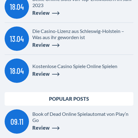
18.04
2023
Review
Die Casino-Lizenz aus Schleswig-Holstein –
13.04
Was aus ihr geworden ist
Review
Kostenlose Casino Spiele Online Spielen
18.04
Review
POPULAR POSTS
Book of Dead Online Spielautomat von Play’n
09.11
Go
Review