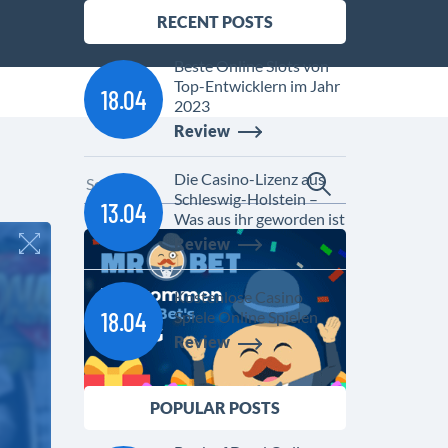
RECENT POSTS
Beste Online Slots von
Top-Entwicklern im Jahr
18.04
2023
Review
Die Casino-Lizenz aus
Schleswig-Holstein –
13.04
Was aus ihr geworden ist
Review
Kostenlose Casino
18.04
Spiele Online Spielen
Review
POPULAR POSTS