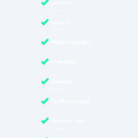
Jackpot:
Nein
Launch:
2009
Mobile friendly:
Ja
Free spins:
Ja
Gamble:
Nein
Scatter symbol:
Ja
Paylines type:
Fixiert