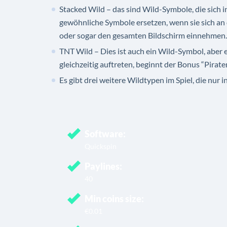
Stacked Wild – das sind Wild-Symbole, die sich 
gewöhnliche Symbole ersetzen, wenn sie sich an
oder sogar den gesamten Bildschirm einnehmen.
TNT Wild – Dies ist auch ein Wild-Symbol, aber
gleichzeitig auftreten, beginnt der Bonus “Piraten
Es gibt drei weitere Wildtypen im Spiel, die nur
Software:
Quickspin
Paylines:
40
Min coins size:
€0.01