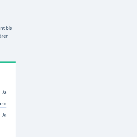
nt bis
lären
Ja
ein
Ja