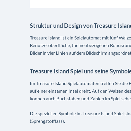
Struktur und Design von Treasure Islan
Treasure Island ist ein Spielautomat mit fünf Wal
Benutzeroberfläche, themenbezogenen Bonusrunden
Bilder in vier Linien auf dem Bildschirm angeordnet
Treasure Island Spiel und seine Symbol
Im Treasure Island Spielautomaten treffen Sie die
auf einer einsamen Insel dreht. Auf den Walzen des
können auch Buchstaben und Zahlen im Spiel sehen
Die speziellen Symbole im Treasure Island Spiel s
(Sprengstofffass).