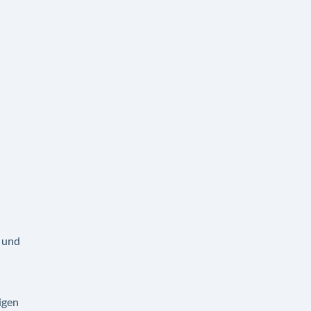
n und
rigen