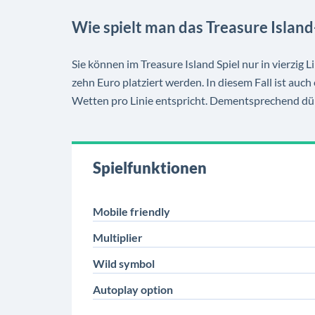
Wie spielt man das Treasure Island
Sie können im Treasure Island Spiel nur in vierzig 
zehn Euro platziert werden. In diesem Fall ist auc
Wetten pro Linie entspricht. Dementsprechend dür
Spielfunktionen
Mobile friendly
Multiplier
Wild symbol
Autoplay option