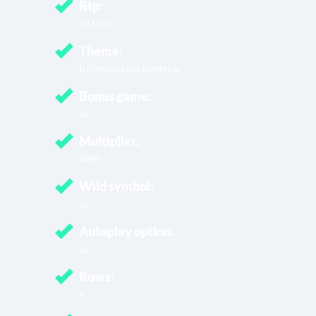
Rtp:
97.07%
Theme:
Kriminalität/Abenteuer
Bonus game:
Ja
Multiplier:
Nein
Wild symbol:
Ja
Autoplay option:
Ja
Rows:
4