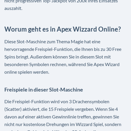
nicht progressiven Top-Jackpot von 200x Ihres Einsatzes
auszahlt.
Worum geht es in Apex Wizzard Online?
Diese Slot-Maschine zum Thema Magie hat eine
hervorragende Freispiel-Funktion, die Ihnen bis zu 30 Free
Spins bringt. Außerdem können Sie in diesem Slot mit
besonderen Symbolen rechnen, während Sie Apex Wizard
online spielen werden.
Freispiele in dieser Slot-Maschine
Die Freispiel-Funktion wird von 3 Drachensymbolen
(Scatter) aktiviert, die 15 Freispiele vergeben. Wenn Sie 4
davon auf einer aktiven Gewinnlinie treffen, gewinnen Sie
nicht nur kostenlose Drehungen im Wizzard Spiel, sondern