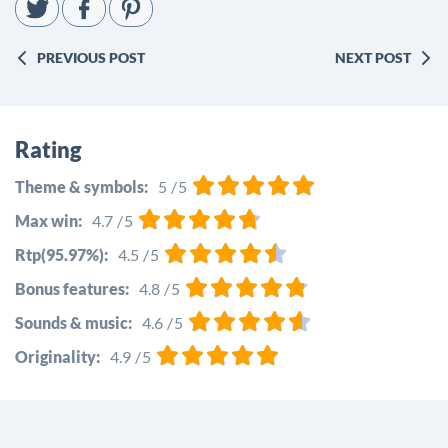
PREVIOUS POST
NEXT POST
Rating
Theme & symbols:
5
/
5
Max win:
4.7
/
5
Rtp(95.97%):
4.5
/
5
Bonus features:
4.8
/
5
Sounds & music:
4.6
/
5
Originality:
4.9
/
5