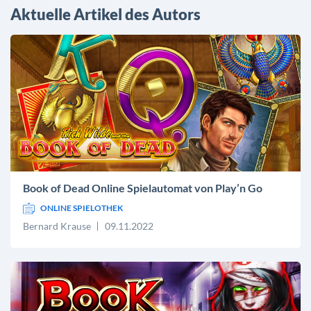
Aktuelle Artikel des Autors
Book of Dead Online Spielautomat von Play’n Go
ONLINE SPIELOTHEK
Bernard Krause
09.11.2022