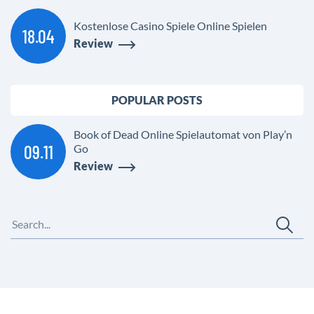
Kostenlose Casino Spiele Online Spielen
18.04
Review
POPULAR POSTS
Book of Dead Online Spielautomat von Play’n
09.11
Go
Review