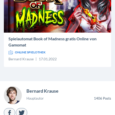
Spielautomat Book of Madness gratis Online von
Gamomat
ONLINE SPIELOTHEK
Bernard Krause
17.01.2022
Bernard Krause
Hauptautor
1406
Posts