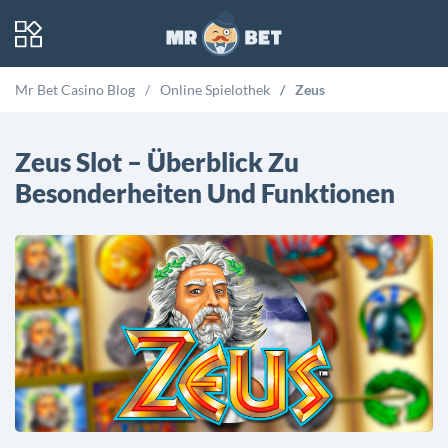
Mr Bet Casino Blog
Online Spielothek
Zeus
Zeus Slot – Überblick Zu
Besonderheiten Und Funktionen