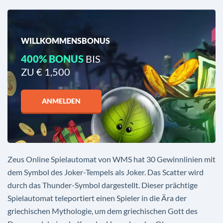
WILLKOMMENSBONUS
400% BONUS
BIS
ZU € 1,500
ANMELDEN
Zeus Online Spielautomat von WMS hat 30 Gewinnlinien mit
dem Symbol des Joker-Tempels als Joker. Das Scatter wird
durch das Thunder-Symbol dargestellt. Dieser prächtige
Spielautomat teleportiert einen Spieler in die Ära der
griechischen Mythologie, um dem griechischen Gott des