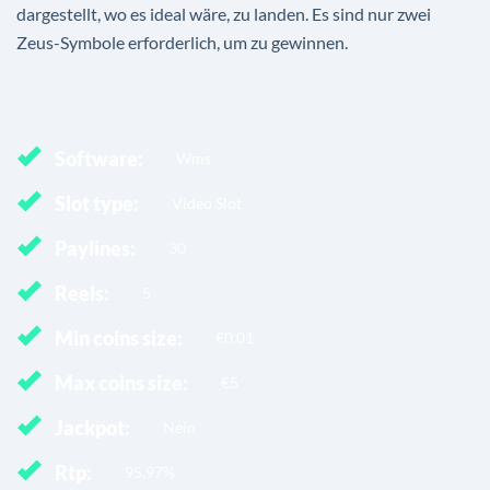
dargestellt, wo es ideal wäre, zu landen. Es sind nur zwei
Zeus-Symbole erforderlich, um zu gewinnen.
Software:
Wms
Slot type:
Video Slot
Paylines:
30
Reels:
5
Min coins size:
€0.01
Max coins size:
€5
Jackpot:
Nein
Rtp:
95.97%